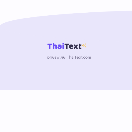
Thai
Text
auto_awesome
อักษรพิเศษ ThaiText.com