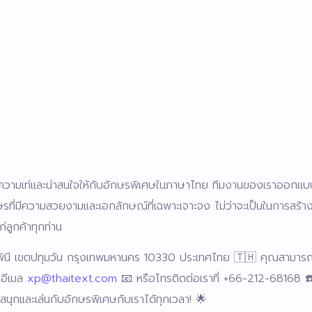
้างความเท่และน่าสนใจให้กับอักษรพิเศษในภาษาไทย ทีมงานของเราออกแ
ษรที่มีความสวยงามและเอกลักษณ์ที่เฉพาะเจาะจง ไม่ว่าจะเป็นในการสร้
ก่ลูกค้าทุกท่าน
มพินี เขตปทุมวัน กรุงเทพมหานคร 10330 ประเทศไทย 🇹🇭 คุณสามารถเย
งอีเมล
xp@thaitext.com
📧 หรือโทรติดต่อเราที่ +66-212-68168 ☎️
สนุกและเล่นกับอักษรพิเศษกับเราได้ทุกเวลา! 🌟