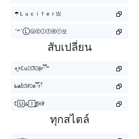
☂Ｌｕｃｉｆｅｒ亗
´꒳`Ⓛⓤⓒⓘⓕⓔⓡ모
สับเปลี่ยน
×͜×L͛u⃣𝙘i᷈ⓕë̤rཽ℠
L̶u̷c̊⫶i͛f⃟eཽrྂ
L̐🅄໒🄸f̳⒠r͛
ทุกสไตล์