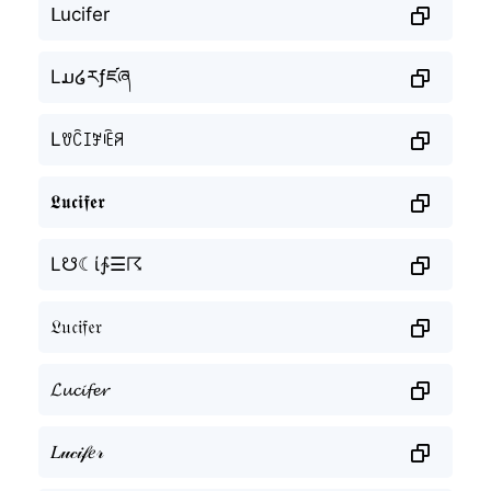
ᒪucifer
Lມ໒རƒཛཞ
Lꀎꉓꀤꎇꍟꋪ
𝕷𝖚𝖈𝖎𝖋𝖊𝖗
L☋☾ί∱☰☈
𝔏𝔲𝔠𝔦𝔣𝔢𝔯
𝓛𝓾𝓬𝓲𝓯𝓮𝓻
𝐿𝓊𝒸𝒾𝒻𝑒𝓇