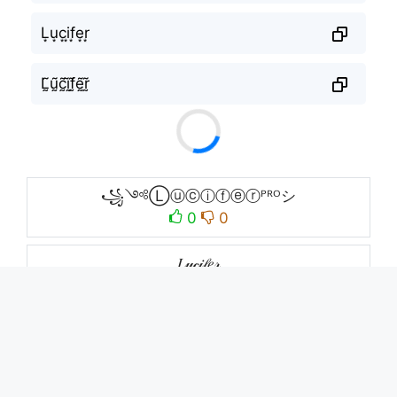
L͙u͙c͙i͙f͙e͙r͙
L̰̃ṵ̃c̰̃ḭ̃f̰̃ḛ̃r̰̃
꧁༺Ⓛⓤⓒⓘⓕⓔⓡᴾᴿᴼシ
0
0
𝐿𝓊𝒸𝒾𝒻𝑒𝓇
0
0
Ｌｕｃｉｆｅｒ
0
0