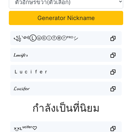
Generator Nickname
꧁༺Ⓛⓤⓒⓘⓕⓔⓡᴾᴿᴼシ
𝐿𝓊𝒸𝒾𝒻𝑒𝓇
Ｌｕｃｉｆｅｒ
𝓛𝓾𝓬𝓲𝓯𝓮𝓻
กำลังเป็นที่นิยม
×͜×ʟᵘᶜⁱᶠᵉʳ♡