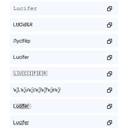
𝙻𝚞𝚌𝚒𝚏𝚎𝚛
LᏌᏣiᎴᏋᖇ
Лусїfёр
Lucifer
🇱🇺🇨🇮🇫🇪🇷
๖ۣۜ;L๖ۣۜ;u๖ۣۜ;c๖ۣۜ;i๖ۣۜ;f๖ۣۜ;e๖ۣۜ;r
L꙰u꙰c꙰i꙰f꙰e꙰r꙰
L̫u̫c̫i̫f̫e̫r̫