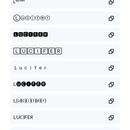
ʟᵘᶜⁱᶠᵉʳ
Ⓛⓤⓒⓘⓕⓔⓡ
🅻🆄🅲🅸🅵🅴🆁
🄻🅄🄲🄸🄵🄴🅁
Ｌｕｃｉｆｅｒ
L🅤🅒🅘🅕🅔🅡
L⒰⒞⒤⒡⒠⒭
LᑌᑕIᖴEᖇ