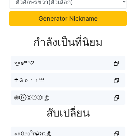
Generator Nickname
กำลังเป็นที่นิยม
×͜×ɢᵒʳʳ♡
☂Ｇｏｒｒ亗
㊝Ⓖⓞⓡⓡㅤूाीू
สับเปลี่ยน
×͜×G༙oིr☯̷̼⧽rㅤूाीू