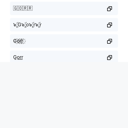
🇬🇴🇷🇷
๖ۣۜ;G๖ۣۜ;o๖ۣۜ;r๖ۣۜ;r
G꙰o꙰r꙰r꙰
G̫o̫r̫r̫
G͙o͙r͙r͙
G̰̃õ̰r̰̃r̰̃