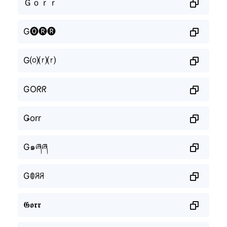
Ｇｏｒｒ
G🅞🅡🅡
G⒪⒭⒭
GOᖇᖇ
Ǥorr
G๑ཞཞ
Gꂦꋪꋪ
𝕲𝖔𝖗𝖗