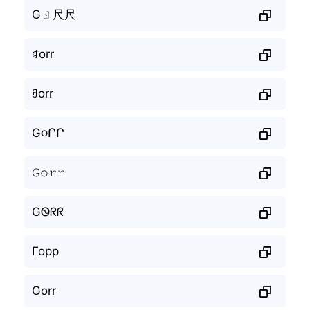
Gㄖ尺尺
ꁍorr
ꍌorr
G૦ՐՐ
𝙶𝚘𝚛𝚛
GᏫᖇᖇ
Горр
Gorr