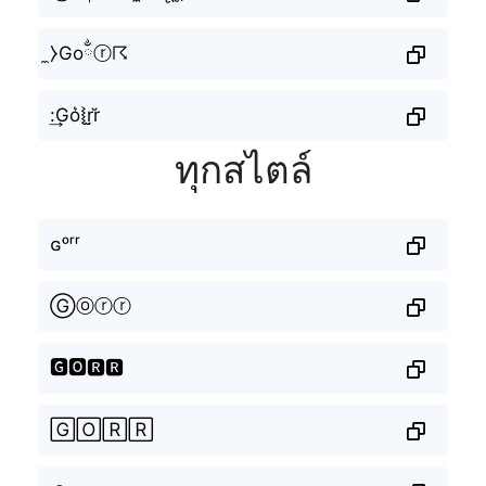
̼⧽Goྂⓡ☈
:͢Go͛⦚r̤̮r̆
ทุกสไตล์
ɢᵒʳʳ
Ⓖⓞⓡⓡ
🅶🅾🆁🆁
🄶🄾🅁🅁