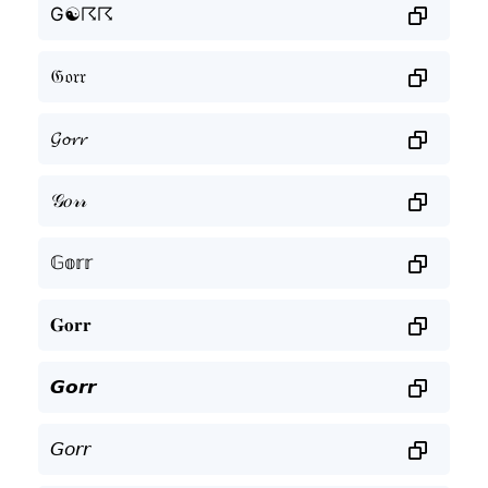
G☯☈☈
𝔊𝔬𝔯𝔯
𝓖𝓸𝓻𝓻
𝒢𝑜𝓇𝓇
𝔾𝕠𝕣𝕣
𝐆𝐨𝐫𝐫
𝙂𝙤𝙧𝙧
𝘎𝘰𝘳𝘳