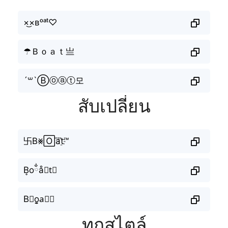
×͜×ʙᵒᵃᵗ♡
☂Ｂｏａｔ亗
´꒳`Ⓑⓞⓐⓣ모
สับเปลี่ยน
卐B⨳🄾a⃜t҈™
B͎oྂå⫶t⃟
B⋆o̬̤̯a⃗𝐭
ทุกสไตล์