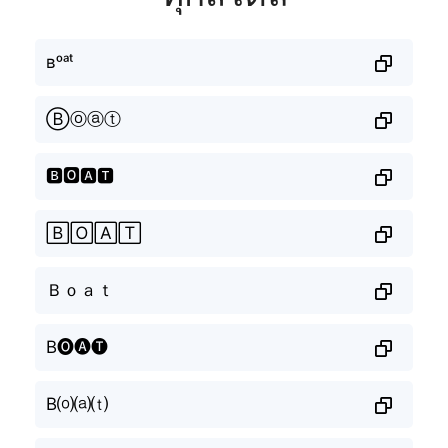
ʙᵒᵃᵗ
Ⓑⓞⓐⓣ
🅱🅾🅰🆃
🄱🄾🄰🅃
Ｂｏａｔ
B🅞🅐🅣
B⒪⒜⒯