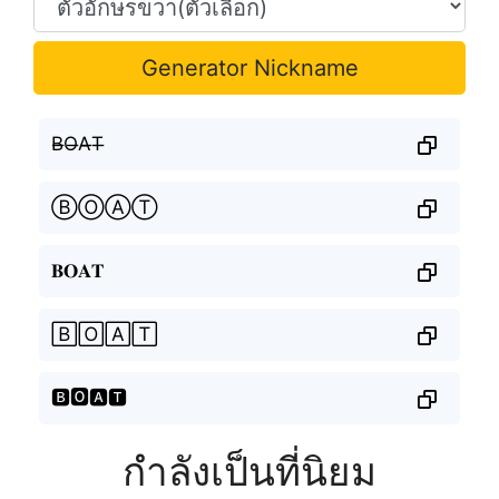
Generator Nickname
B̶O̶A̶T̶
ⒷⓄⒶⓉ
𝐁𝐎𝐀𝐓
🄱🄾🄰🅃
🅱🅾🅰🆃
กำลังเป็นที่นิยม