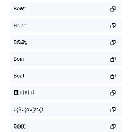
B૦ค੮
𝙱𝚘𝚊𝚝
BᏫᎯᎿ
Боат
Boat
🅱️🇴🇦🇹
๖ۣۜ;B๖ۣۜ;o๖ۣۜ;a๖ۣۜ;t
B꙰o꙰a꙰t꙰