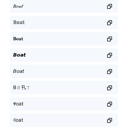
𝐵𝑜𝒶𝓉
𝔹𝕠𝕒𝕥
𝐁𝐨𝐚𝐭
𝘽𝙤𝙖𝙩
𝘉𝘰𝘢𝘵
Bㄖ卂ㄒ
ꃃoat
ꃳoat