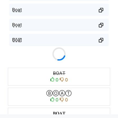
B̫o̫a̫t̫
B͙o͙a͙t͙
B̰̃õ̰ã̰t̰̃
B̶O̶A̶T̶
0
0
ⒷⓄⒶⓉ
0
0
𝐁𝐎𝐀𝐓