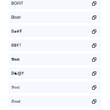
BOᗩT
ᗷoat
B๑ศ₮
Bꂦꍏ꓄
𝕭𝖔𝖆𝖙
B☯@☨
𝔅𝔬𝔞𝔱
𝓑𝓸𝓪𝓽