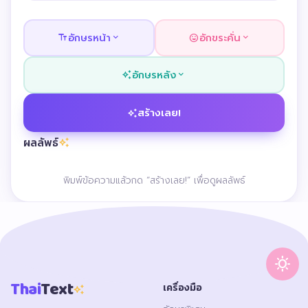
อักษรหน้า
อักขระคั่น
text_fields
expand_more
mood
expand_more
อักษรหลัง
auto_awesome
expand_more
สร้างเลย!
auto_awesome
ผลลัพธ์
auto_awesome
พิมพ์ข้อความแล้วกด “สร้างเลย!” เพื่อดูผลลัพธ์
sunny
Thai
Text
เครื่องมือ
auto_awesome